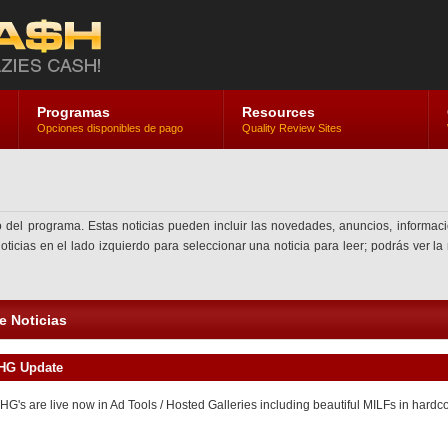
Programas
Resources
Opciones disponibles de pago
Quality Review Sites
o del programa. Estas noticias pueden incluir las novedades, anuncios, informaci
oticias en el lado izquierdo para seleccionar una noticia para leer; podrás ver la
de Noticias
FHG Update
HG's are live now in Ad Tools / Hosted Galleries including beautiful MILFs in hardc