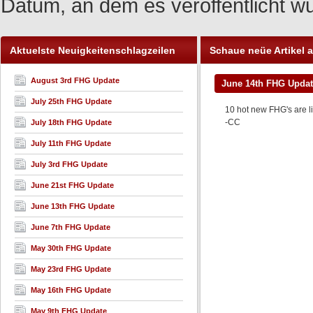
Datum, an dem es veröffentlicht w
Aktuelste Neuigkeitenschlagzeilen
Schaue neüe Artikel 
August 3rd FHG Update
June 14th FHG Upda
July 25th FHG Update
10 hot new FHG's are li
-CC
July 18th FHG Update
July 11th FHG Update
July 3rd FHG Update
June 21st FHG Update
June 13th FHG Update
June 7th FHG Update
May 30th FHG Update
May 23rd FHG Update
May 16th FHG Update
May 9th FHG Update