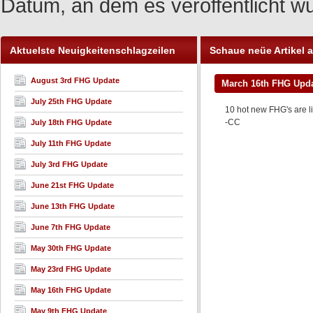
Datum, an dem es veröffentlicht w
Aktuelste Neuigkeitenschlagzeilen
Schaue neüe Artikel 
August 3rd FHG Update
March 16th FHG Upd
July 25th FHG Update
10 hot new FHG's are l
-CC
July 18th FHG Update
July 11th FHG Update
July 3rd FHG Update
June 21st FHG Update
June 13th FHG Update
June 7th FHG Update
May 30th FHG Update
May 23rd FHG Update
May 16th FHG Update
May 9th FHG Update