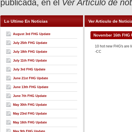
publicada, en el
Ver Artículo de no
Lo Ultimo En Noticias
Ver Articulo de Notici
August 3rd FHG Update
November 16th FHG 
July 25th FHG Update
10 hot new FHG's are l
-CC
July 18th FHG Update
July 11th FHG Update
July 3rd FHG Update
June 21st FHG Update
June 13th FHG Update
June 7th FHG Update
May 30th FHG Update
May 23rd FHG Update
May 16th FHG Update
May 9th FHG Update