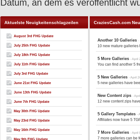
Datum, an dem es veröffentlicht w
Aktuelste Neuigkeitenschlagzeilen
CraziesCash.com Neu
August 3rd FHG Update
Another 10 Galleries
-
July 25th FHG Update
10 new mature galleries 
July 18th FHG Update
5 More Galleries
- April
July 11th FHG Update
You can find another 5 fr
July 3rd FHG Update
5 New Galleries
- April 
5 new galleries have bee
June 21st FHG Update
June 13th FHG Update
New Content zips
- Apr
12 new content zips have
June 7th FHG Update
May 30th FHG Update
5 Gallery Templates
- 
Affiliates now have 5 TGP
May 23rd FHG Update
May 16th FHG Update
7 More Galleries
- April
7 more galleries can be f
May 9th FHG Update