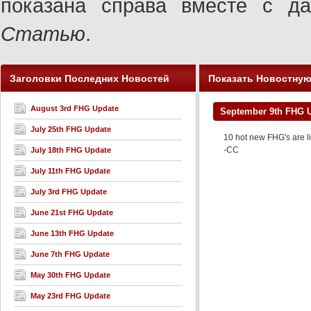
показана справа вместе с 
Статью
.
Заголовки Последних Новостей
Показать Новостну
August 3rd FHG Update
September 9th FHG 
July 25th FHG Update
10 hot new FHG's are l
-CC
July 18th FHG Update
July 11th FHG Update
July 3rd FHG Update
June 21st FHG Update
June 13th FHG Update
June 7th FHG Update
May 30th FHG Update
May 23rd FHG Update