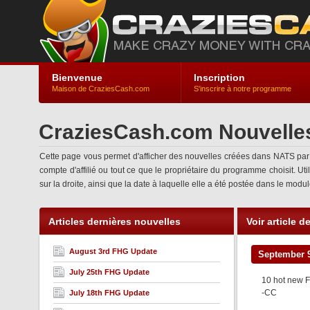
Bienvenue
Inscription
Maison de CraziesCash.com
S'inscrire à notre programme
CraziesCash.com Nouvelle
Cette page vous permet d'afficher des nouvelles créées dans NATS pa
compte d'affilié ou tout ce que le propriétaire du programme choisit. Ut
sur la droite, ainsi que la date à laquelle elle a été postée dans le modu
Articles dernières nouvelles
Voir article d
August 3rd FHG Update
September 
July 25th FHG Update
10 hot new F
-CC
July 18th FHG Update