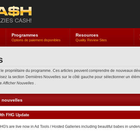
Programmes
Resources
Options de paiement disponibles
Quality Review Sites
s
r le propriétaire du programme. Ces articles peuvent comprendre de nouveaux dé
ilisez la section Dernières Nouvelles sur le côté gauche pour sélectionner un élémen
le
Afficher Nouvelles
.
e nouvelles
9th FHG Update
HG's are live now in Ad Tools / Hosted Galleries including beautiful babes in und