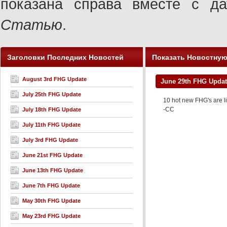
показана справа вместе с 
Статью
.
Заголовки Последних Новостей
Показать Новостну
August 3rd FHG Update
June 29th FHG Upda
July 25th FHG Update
10 hot new FHG's are l
-CC
July 18th FHG Update
July 11th FHG Update
July 3rd FHG Update
June 21st FHG Update
June 13th FHG Update
June 7th FHG Update
May 30th FHG Update
May 23rd FHG Update