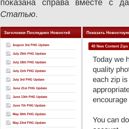
показана справа вместе с 
Статью
.
Заголовки Последних Новостей
Показать Новостну
August 3rd FHG Update
40 New Content Zips 
July 25th FHG Update
Today we ha
July 18th FHG Update
quality pho
July 11th FHG Update
each zip is 
July 3rd FHG Update
appropriat
June 21st FHG Update
June 13th FHG Update
encourage 
June 7th FHG Update
May 30th FHG Update
You can dow
May 23rd FHG Update